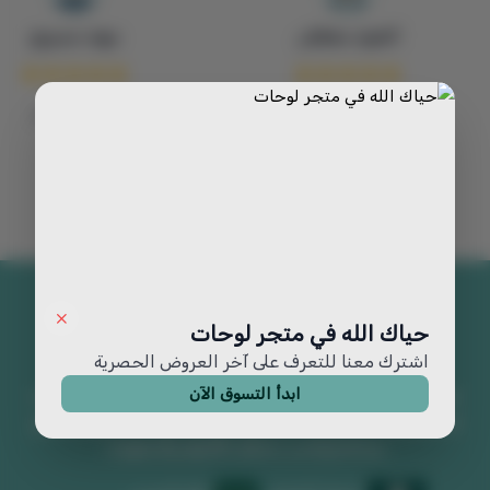
العنود معطش
مهند عسيري
تجربه ممتازه
حياك الله في متجر لوحات
اشترك معنا للتعرف على آخر العروض الحصرية
ابدأ التسوق الآن
متجر لوحات يقدم لوحات جدارية فخمة ولوحات فنية مميزة. اكتشف
تصاميم رائعة من اللوحات الجدارية الكبيرة تضيف جمالاً وفخامة لأي
مساحة وتناسب مختلف الأذواق والديكورات