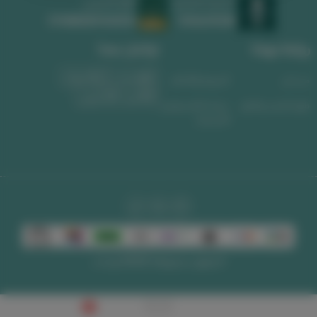
السجل التجاري
الرقم الضريبي
1010639008
311488589300003
روابط مهمة
تواصل معنا
واتساب
الجوال
من نحن
الشروط والأحكام
البريد الإلكتروني
طرق الشحن والدفع
سياسة الاسترجاع و
الاستبدال
الحقوق محفوظة | 2026
لوحات
0