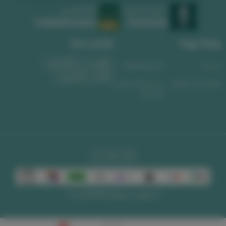
السجل التجاري
الرقم الضريبي
1010639008
311488589300003
روابط مهمة
تواصل معنا
واتساب
الجوال
من نحن
الشروط والأحكام
البريد الإلكتروني
طرق الشحن والدفع
سياسة الاسترجاع و
الاستبدال
الحقوق محفوظة | 2026
لوحات