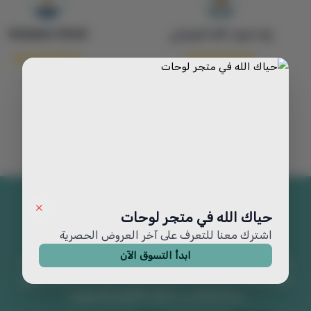
زياد ضيف الله الزهراني
Abdulaziz Alturki
ممتازة جداً
حياك الله في متجر لوحات
اشترك معنا للتعرف على آخر العروض الحصرية
ابدأ التسوق الآن
متجر لوحات يقدم لوحات جدارية فخمة ولوحات فنية مميزة. اكتشف
تصاميم رائعة من اللوحات الجدارية الكبيرة تضيف جمالاً وفخامة لأي
مساحة وتناسب مختلف الأذواق والديكورات