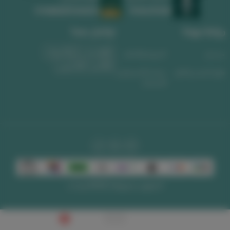
1010639008
311488589300003
روابط مهمة
تواصل معنا
واتساب
الجوال
من نحن
الشروط والأحكام
البريد الإلكتروني
طرق الشحن والدفع
سياسة الاسترجاع و
الاستبدال
الحقوق محفوظة | 2026
لوحات
0