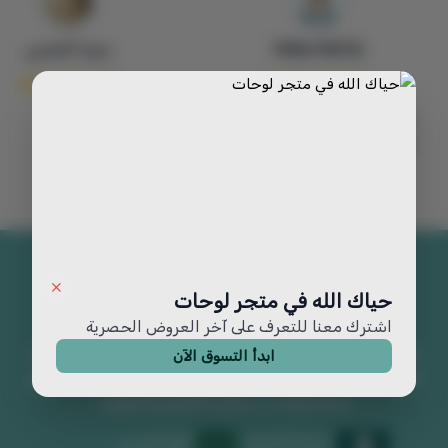
Walaa Alarfaj
بدريه العجمي
وصلتني اللوحه روعه وطلبت منهم
تعديل في بعض الألوان وماقصروا
معي
حياك الله في متجر لوحات
اشترك معنا للتعرف على آخر العروض الحصرية
متجر لوحات يقدم لوحات جدارية فخمة ولوحات فنية مميزة. اكتشف
ابدأ التسوق الآن
تصاميم رائعة من اللوحات الجدارية الكبيرة تضيف جمالاً وفخامة لأي
مساحة وتناسب مختلف الأذواق والديكورات
السجل التجاري
الرقم الضريبي