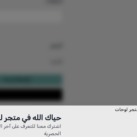
المرفقات
السعر
الكمية
إضافة للسلة
حياك الله في متجر 
اشترك معنا للتعرف على آخر ا
الحصرية