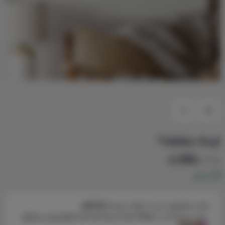
لوحة مقطعة 1
350
يبدأ من
متوفر