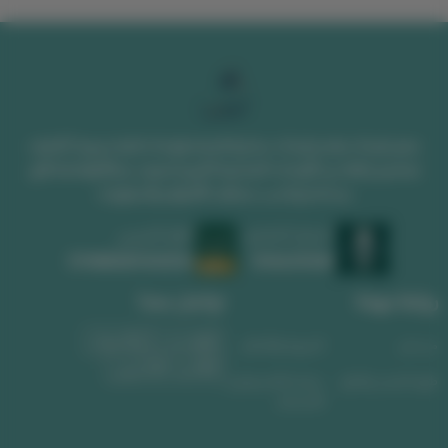
متجر لوحات يقدم لوحات جدارية فخمة ولوحات فنية مميزة. اكتشف
تصاميم رائعة من اللوحات الجدارية الكبيرة تضيف جمالاً وفخامة لأي
مساحة وتناسب مختلف الأذواق والديكورات
السجل التجاري
الرقم الضريبي
1010639008
311488589300003
روابط مهمة
تواصل معنا
واتساب
الجوال
من نحن
الشروط والأحكام
البريد الإلكتروني
طرق الشحن والدفع
سياسة الاسترجاع و
الاستبدال