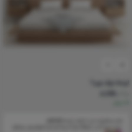
لوحة غرف نوم 1
210
يبدأ من
متوفر