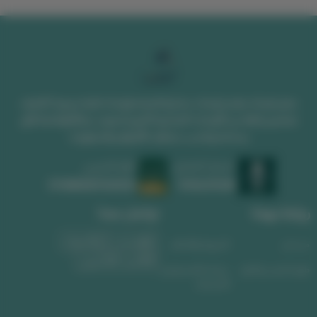
متجر لوحات يقدم لوحات جدارية فخمة ولوحات فنية مميزة. اكتشف
تصاميم رائعة من اللوحات الجدارية الكبيرة تضيف جمالاً وفخامة لأي
مساحة وتناسب مختلف الأذواق والديكورات
السجل التجاري
الرقم الضريبي
1010639008
311488589300003
روابط مهمة
تواصل معنا
واتساب
الجوال
من نحن
الشروط والأحكام
البريد الإلكتروني
طرق الشحن والدفع
سياسة الاسترجاع و
الاستبدال