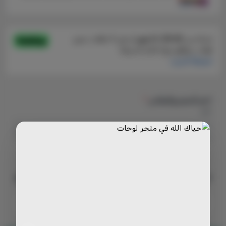
اختر الحجم والمقاس
*
اختر
210
يبدأ من
السعر