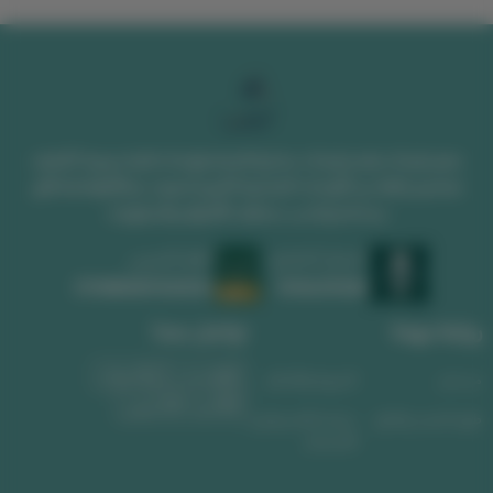
متجر لوحات يقدم لوحات جدارية فخمة ولوحات فنية مميزة. اكتشف
تصاميم رائعة من اللوحات الجدارية الكبيرة تضيف جمالاً وفخامة لأي
مساحة وتناسب مختلف الأذواق والديكورات
السجل التجاري
الرقم الضريبي
1010639008
311488589300003
روابط مهمة
تواصل معنا
واتساب
الجوال
من نحن
الشروط والأحكام
البريد الإلكتروني
طرق الشحن والدفع
سياسة الاسترجاع و
الاستبدال