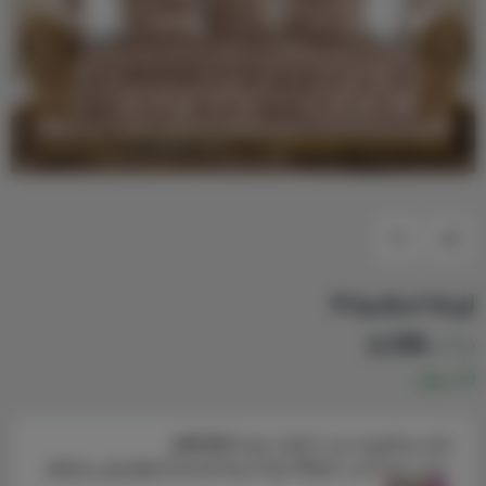
لوحة اسلامية 4
210
يبدأ من
متوفر