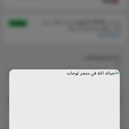
اختر الحجم والمقاس
*
اختر
210
يبدأ من
السعر