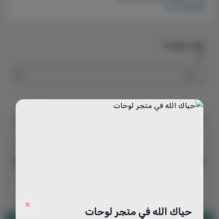
مقاس اللوحة
*
اختر
رقم الموديل
الموديل: 498
210
السعر
حياك الله في متجر لوحات