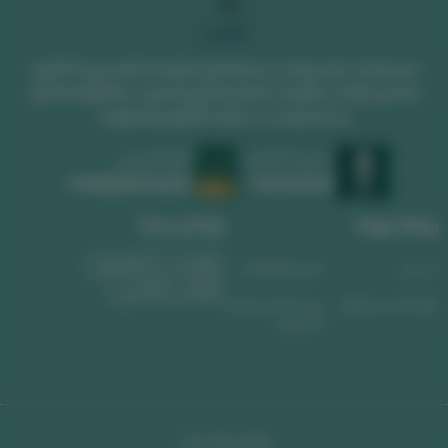
متجر لوحات يقدم لوحات جدارية فخمة ولوحات فنية مميزة. اكتشف
تصاميم رائعة من اللوحات الجدارية الكبيرة تضيف جمالاً وفخامة لأي
مساحة وتناسب مختلف الأذواق والديكورات
السجل التجاري
الرقم الضريبي
1010639008
311488589300003
روابط مهمة
تواصل معنا
واتساب
الجوال
من نحن
الشروط والأحكام
البريد الإلكتروني
طرق الشحن والدفع
سياسة الاسترجاع و
الاستبدال