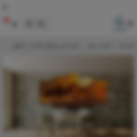
0
لوحات
الرئيسية
لوحات خيول
لوحة خيل زوج أُفول كانفاس - 4 قطع