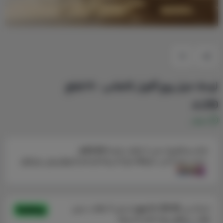
لوحة خيل زوج أُفول كانفاس - 4 قطع
210
متوفر