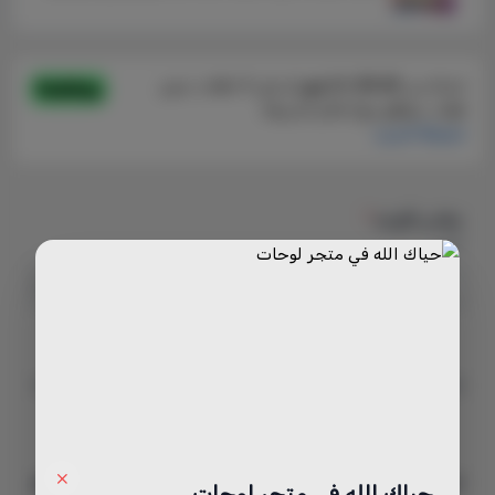
مقاس اللوحه
*
اختر
رقم الموديل
946
210
السعر
حياك الله في متجر لوحات