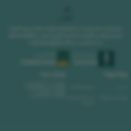
متجر لوحات يقدم لوحات جدارية فخمة ولوحات فنية مميزة. اكتشف
تصاميم رائعة من اللوحات الجدارية الكبيرة تضيف جمالاً وفخامة لأي
مساحة وتناسب مختلف الأذواق والديكورات
السجل التجاري
الرقم الضريبي
1010639008
311488589300003
روابط مهمة
تواصل معنا
واتساب
الجوال
من نحن
الشروط والأحكام
البريد الإلكتروني
طرق الشحن والدفع
سياسة الاسترجاع و
الاستبدال