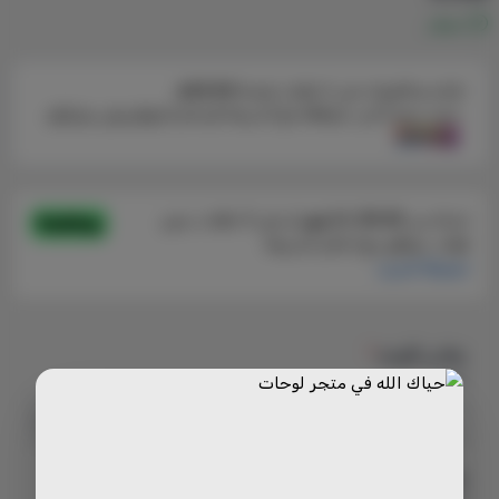
متوفر
مقاس اللوحه
*
اختر
برواز
*