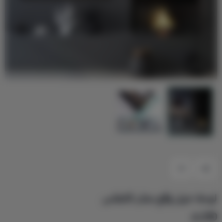
لوحة خيل وَقْع عنان كانفاس
210