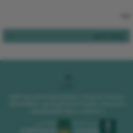
1125
تقييمات المنتج
متجر لوحات يقدم لوحات جدارية فخمة ولوحات فنية مميزة. اكتشف
تصاميم رائعة من اللوحات الجدارية الكبيرة تضيف جمالاً وفخامة لأي
مساحة وتناسب مختلف الأذواق والديكورات
السجل التجاري
الرقم الضريبي
1010639008
311488589300003