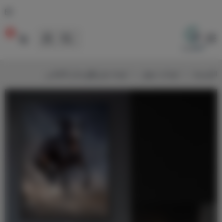
0
لوحات
الرئيسية
لوحات خيول
لوحة خيل وَقْع عنان كانفاس