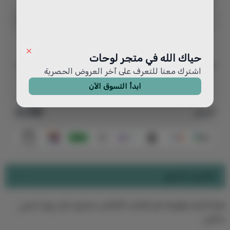
اختر
حياك الله في متجر لوحات
رقم الموديل
1125
اشترك معنا للتعرف على آخر العروض الحصرية
ابدأ التسوق الآن
210
السعر
تفاصيل المنتج
لوحة فنية مطبوعة على قماش الكنفاس مشدود على برواز خشبي
مخفي