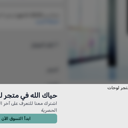
رقم الموديل
السعر
الكمية
حياك الله في متجر 
إضافة للسلة
اشترك معنا للتعرف على آخر ا
الحصرية
ابدأ التسوق الآن