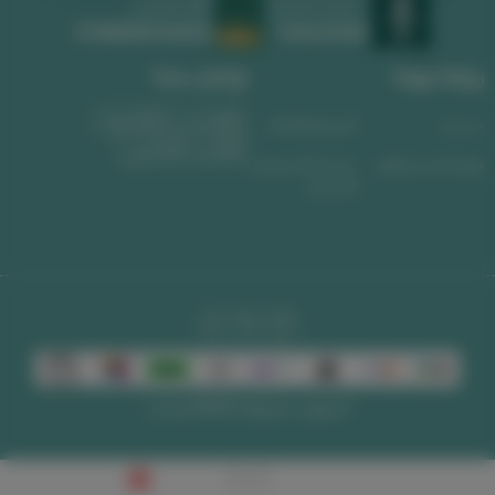
السجل التجاري
الرقم الضريبي
1010639008
311488589300003
روابط مهمة
تواصل معنا
واتساب
الجوال
من نحن
الشروط والأحكام
البريد الإلكتروني
طرق الشحن والدفع
سياسة الاسترجاع و
الاستبدال
الحقوق محفوظة | 2026
لوحات
0