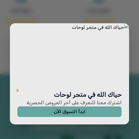
تسنيم عبده
مروه أحمد
التعامل معاكم مريح جداً واللوحات
تجنن شكراً لكم💖
حياك الله في متجر لوحات
اشترك معنا للتعرف على آخر العروض الحصرية
ابدأ التسوق الآن
متجر لوحات يقدم لوحات جدارية فخمة ولوحات فنية مميزة. اكتشف
تصاميم رائعة من اللوحات الجدارية الكبيرة تضيف جمالاً وفخامة لأي
مساحة وتناسب مختلف الأذواق والديكورات